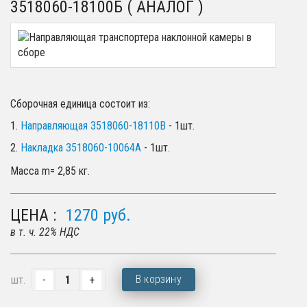
3518060-18100Б ( АНАЛОГ )
Сборочная единица состоит из:
1.
Направляющая 3518060-18110В
- 1шт.
2.
Накладка 3518060-10064А
- 1шт.
Масса m= 2,8
5 кг.
ЦЕНА :
1270
руб.
в т. ч. 22% НДС
В корзину
шт.