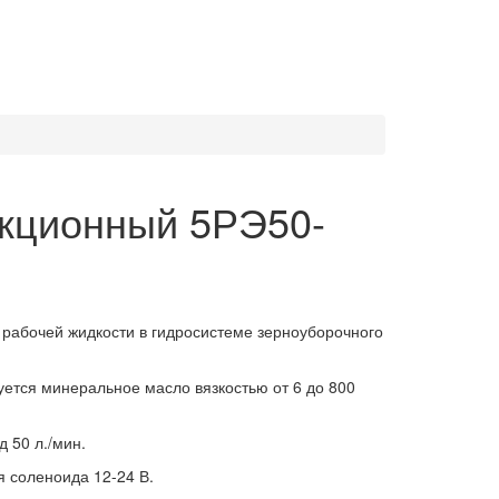
+7 8634 69-37-95
екционный 5РЭ50-
 рабочей жидкости в гидросистеме зерноуборочного
уется минеральное масло вязкостью от 6 до 800
 50 л./мин.
 соленоида 12-24 В.