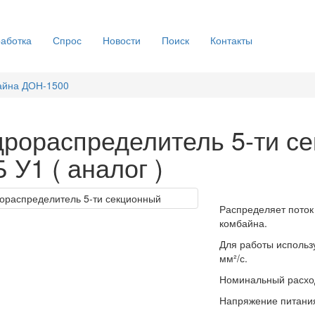
аботка
Спрос
Новости
Поиск
Контакты
айна ДОН-1500
дрораспределитель 5-ти с
 У1 ( аналог )
Распределяет поток
комбайна.
Для работы использ
мм²/с.
Номинальный расход
Напряжение питания