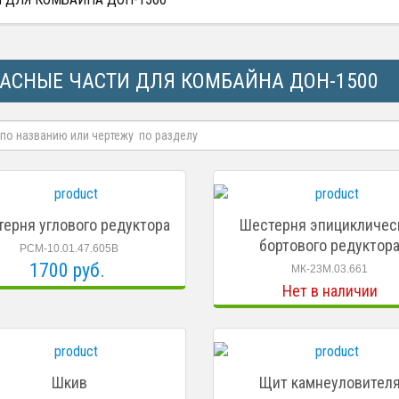
АСНЫЕ ЧАСТИ ДЛЯ КОМБАЙНА ДОН-1500
ерня углового редуктора
Шестерня эпицикличес
бортового редуктор
РСМ-10.01.47.605В
1700 руб.
МК-23М.03.661
Нет в наличии
Шкив
Щит камнеуловител