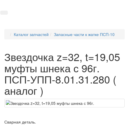
+7 8634 69-37-95
Togg
Каталог запчастей
Запасные части к жатке ПСП-10
Звездочка z=32, t=19,05
муфты шнека с 96г.
ПСП-УПП-8.01.31.280 (
аналог )
Сварная деталь.