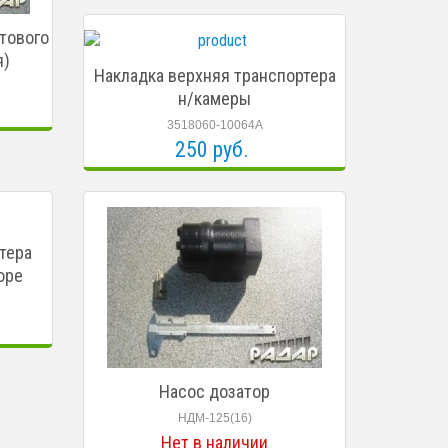
тового
я)
Накладка верхняя транспортера
н/камеры
3518060-10064А
250 руб.
тера
оре
Насос дозатор
НДМ-125(16)
Нет в наличии