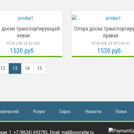
 доски транспортирующей
Опора доски транспорти
левая
правая
РСМ-10Б.14.50.330
РСМ-10Б.14.50.330-01
1530 руб.
1530 руб.
12
13
14
15
 запчастей
Услуги
Спрос
Новости
Поиск
ая, 1, +7 (8634) 693795, Email: mail@oooradar.ru